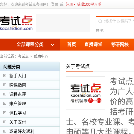
您好，
欢迎来到考试点
考研
网！
登录
或
注册
获赠100学习币
热搜：
全部课程分类
首页
直播课堂
考研网校
当前位置：
考试点
>
帮助中心
关于考试点
问题分类
新手入门
考试点
购课指南
为广大
课程点评
价的高
账户管理
括考研
课程学习
士、名校专业课、
关于支付
申硕等几大类课程，
邀请好友返利