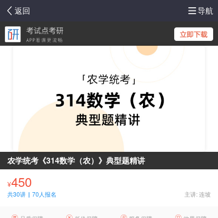
返回
导航
农学统考《314数学（农）》典型题精讲
450
¥
共30讲
|
70人报名
主讲: 连坡