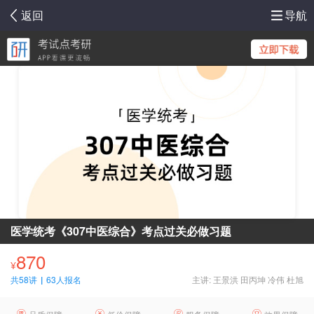
返回
导航
医学统考《307中医综合》考点过关必做习题
870
¥
共58讲
|
63人报名
主讲: 王景洪 田丙坤 冷伟 杜旭