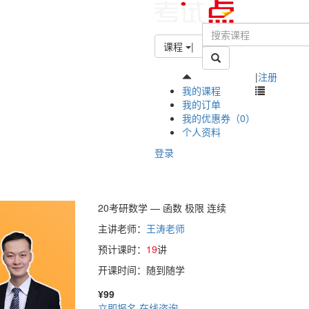
课程
|
|
注册
我的课程
我的订单
我的优惠券（0）
个人资料
登录
20考研数学 — 函数 极限 连续
主讲老师：
王涛老师
预计课时：
19
讲
开课时间：随到随学
¥99
立即报名
在线咨询