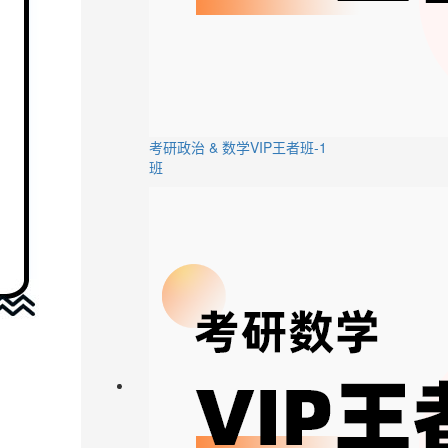
考研政治 & 数学VIP王者班-1
班