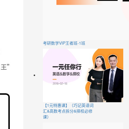
考研数学VIP王者班-1班
【1元特惠课】（巧记英语词
汇&高数考点拆分&择校必修
课）