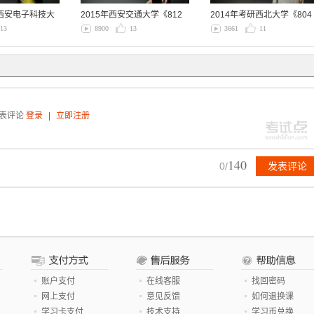
研西安电子科技大
2015年西安交通大学《812
2014年考研西北大学《804
固体物理…
经济学》…
13
8900
13
3661
11
发表评论
登录
|
立即注册
140
0
/
账户支付
在线客服
找回密码
网上支付
意见反馈
如何退换课
学习卡支付
技术支持
学习币兑换