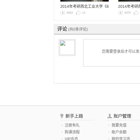
2014年考研西北工业大学《8
2014年考
14运筹…
学《852…
4563
13
5070
评论
(共0条评论)
您需要登录后才可以
注册有礼
我要充值
购课流程
账户余额
VIP会员
我的学习币