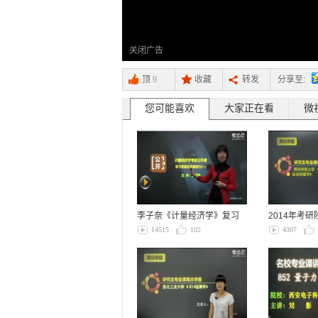
关闭广告
顶
9
收藏
转发
分享至:
您可能喜欢
大家正在看
微
李子奈《计量经济学》复习
2014年考
思路及答题技巧
28运动…
14515
102
4307