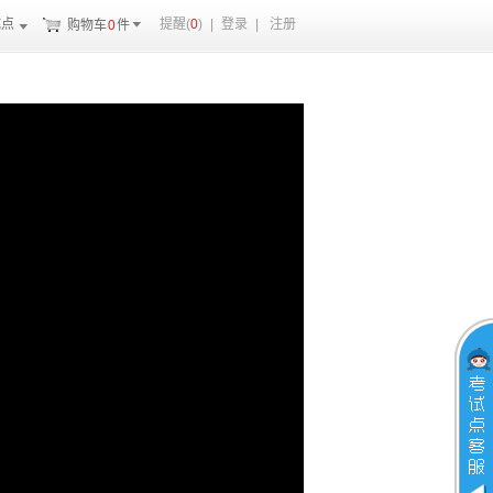
试点
提醒(
0
)
|
登录
|
注册
购物车
0
件