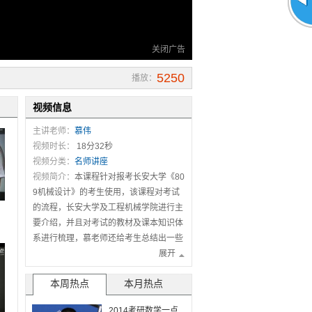
关闭广告
5250
播放：
视频信息
主讲老师：
慕伟
视频时长：
18分32秒
视频分类：
名师讲座
视频简介：
本课程针对报考长安大学《80
9机械设计》的考生使用，该课程对考试
的流程，长安大学及工程机械学院进行主
要介绍，并且对考试的教材及课本知识体
系进行梳理，慕老师还给考生总结出一些
复习建议及复习方法使学生能够做好充分
展开
有效的复习。
本周热点
本月热点
2014考研数学一点