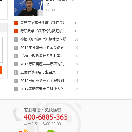
通
13
考研英语高分讲座（词汇篇）
11
2
考研数学《概率论与数理统
11
3
计》独…
孙桓《机械原理》整体复习规
10
4
划
2016年考研韩苏老师英语春
10
5
季…
【2017政治考神系列】第2
10
6
讲…
2014考研讲座——考研的关
9
7
键…
正确解读研招专业目录
9
8
2015考研英语高分全程规划
9
9
2014考研西安电子科技大学
8
10
《…