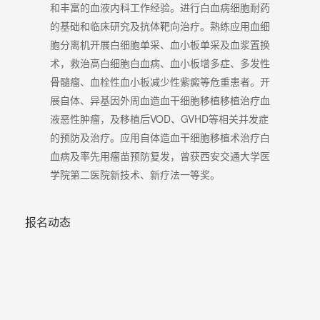
和丰富的血液内科工作经验。进行白血病细胞耐药
的基础和临床研究及抗体靶向治疗。熟练应用血细
胞分离机开展白细胞单采、血小板单采及血浆置换
术，救治高白细胞白血病、血小板增多症、多发性
骨髓瘤、血栓性血小板减少性紫癜等危重患者。开
展自体、异基因外周血造血干细胞移植移植治疗血
液恶性肿瘤，及移植后VOD、GVHD等相关并发症
的预防及治疗。应用自体造血干细胞移植术治疗白
血病及率先用瘤苗预防复发，曾获西安交通大学医
学院第二医院新技术、新疗法一等奖。
报名动态