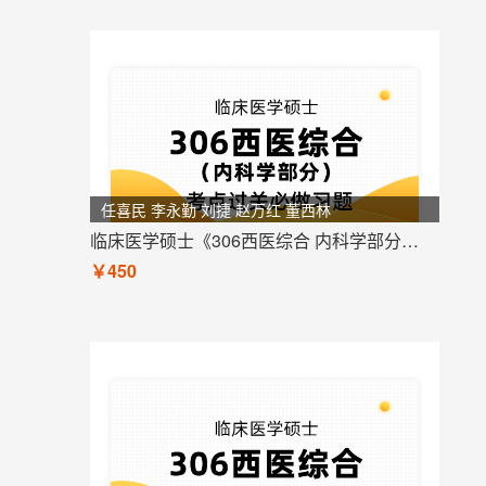
任喜民 李永勤 刘捷 赵万红 董西林
临床医学硕士《306西医综合 内科学部分》考点过关必做习题
￥450