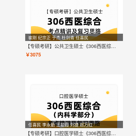
崔刚 纪宗正 于杰 杜剑青 任喜民
【专硕考研】公共卫生硕士《306西医综合》考点精讲及复习思路
￥3075
任喜民 李永勤 王聪霞 刘捷 赵万红
【专硕考研】口腔医学硕士《306西医综合 内科学部分》考点精讲及复习思路