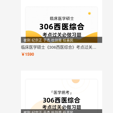
崔刚 纪宗正 于杰 杜剑青 任喜民
临床医学硕士《306西医综合》考点过关必做习题
￥1590
崔刚 纪宗正 于杰 杜剑青 任喜民