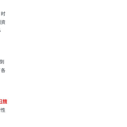
，时
刺资
必
到
了各
日精
对性