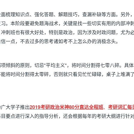
全面梳理知识点、强化答题、解题技巧，查漏补缺等方面。另外
复习。本阶段要避免题海战术，关键是找一些切实有用的内部冲
、冲刺班也有很大好处，特别是政治，因为涉及时政问题，尤为
自信一点，不去过多的思考诸如考不上怎么办的消极念头。
弱项倾斜的原则，切忌
"
平均主义
"
，将时间分割得七零八碎。具体
不能将时间分割得太零碎，否则就只看见忙忙碌碌，桌子上堆满
为广大学子推出
2019
考研政治米神80分直达全程班
、
考研词汇每
科目要点进行深入的指导分析，还会根据每年的考研大纲进行针