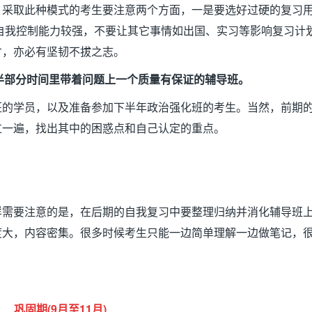
。采取此种模式的考生要注意两个方面，一是要选好过硬的复习
自我控制能力较强，不要让其它事情如出国、实习等影响复习计
才，亦必有坚韧不拔之志。
半部分时间里带着问题上一个质量有保证的辅导班。
班的学员，以及准备参加下半年政治强化班的考生。当然，前期
过一遍，找出其中的困惑点和自己认定的重点。
样需要注意的是，在后期的自我复习中要整理归纳并消化辅导班
度大，内容密集。很多时候考生只能一边简单理解一边做笔记，
巩固期
(9
月至
11
月
)