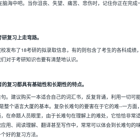
在脑海中吧。当你沮丧、失望、痛苦、悲伤时，记住你正在完成
考研复习上走弯路。
院校发布了
18
考研的拟录取信息，有的则包含了考生的各科成绩
我们对于考研知识也要有清楚地认识。
者的复习都具有基础性和长期性的特点。
难句。建议购买一本适合自己的词汇书，反复背诵，利用一切可
是整个语言大厦的基本。复杂长难句的要害在于它的难
--
一方面
面，在命题人员眼里，由于长难句在理解上的难处，它恰恰非常
识应用、阅读理解、翻译甚至写作中，常常可以体会到长难句的
一个好的复习方法。