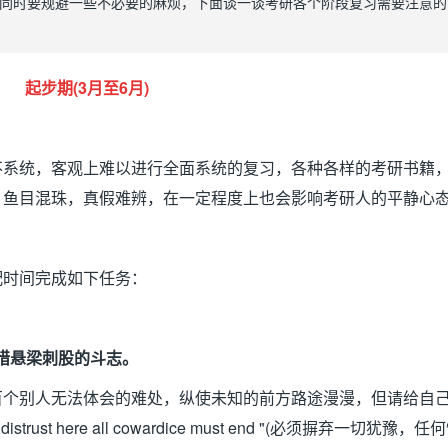
同时要规避一些不必要的麻烦，下面谈一谈考研各个阶段复习需要注意的
起步期(3
月至
6
月
)
不系统，客观上难以进行全面系统的复习，各种各样的考研书籍
，鱼目混珠，真假难辨，在一定程度上也会影响考研人的平静心
配时间完成如下任务：
惜悬梁刺股的斗志。
百个别人无法体会的难处，纵使未知的前方路途漫漫，但请给自
distrust here all cowardice must end "(
必须摒弃一切犹豫，任何