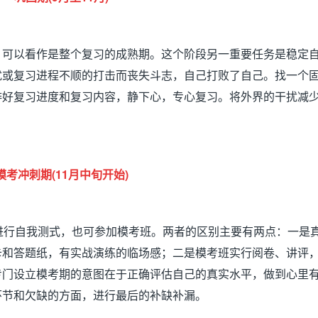
，可以看作是整个复习的成熟期。这个阶段另一重要任务是稳定
扰或复习进程不顺的打击而丧失斗志，自己打败了自己。找一个
排好复习进度和复习内容，静下心，专心复习。将外界的干扰减
模考冲刺期
(11
月中旬开始
)
进行自我测式，也可参加模考班。两者的区别主要有两点：一是
卡和答题纸，有实战演练的临场感；二是模考班实行阅卷、讲评
专门设立模考期的意图在于正确评估自己的真实水平，做到心里
环节和欠缺的方面，进行最后的补缺补漏。