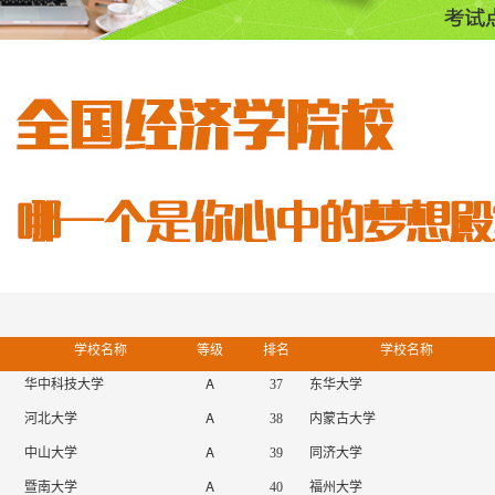
名
学校名称
等级
排名
学校名称
A
华中科技大学
37
东华大学
A
河北大学
38
内蒙古大学
A
中山大学
39
同济大学
A
暨南大学
40
福州大学