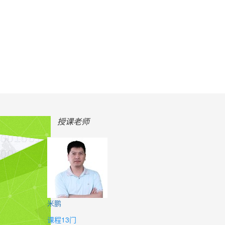
授课老师
米鹏
课程13门