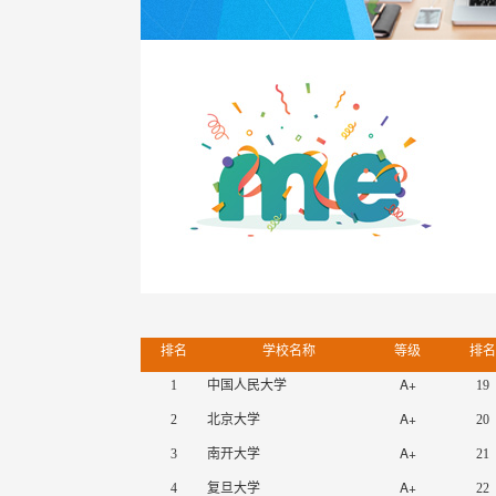
排名
学校名称
等级
排
A+
1
中国人民大学
19
A+
2
北京大学
20
A+
3
南开大学
21
A+
4
复旦大学
22