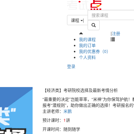
课程
|
|
注册
我的课程
我的订单
我的优惠券（0）
个人资料
登录
【经济类】考研院校选择及最新考情分析
“最重要的决定”岂能草率，“米神”为你保驾护航
报考“潜规则”，助你做出正确的选择！考研报名的
主讲老师：
米鹏
预计课时：
1
讲
开课时间：随到随学