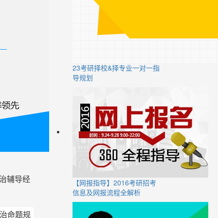
23考研择校&择专业一对一指
导规划
政治辅导经
【网报指导】2016考研招考
信息及网报流程全解析
治命题规