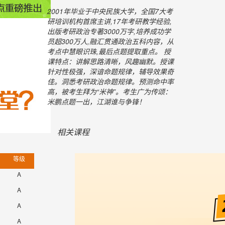
2001年毕业于中央民族大学，全国7大考
研培训机构首席主讲,17年考研教学经验,
出版考研政治专著3000万字,培养成功学
员超300万人,融汇贯通政治五科内容，从
考点中慧眼识珠,最后点题提取重点。 授
课特点：讲解思路清晰，风趣幽默。授课
针对性极强，深谙命题规律，辅导效果奇
佳。洞悉考研政治命题规律。预测命中率
高，被考生拜为“米神”。考生广为传颂：
米鹏点题一出，江湖谁与争锋！
相关课程
等级
A
A
A
A