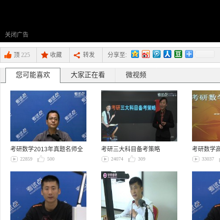
关闭广告
顶
225
收藏
转发
分享至:
您可能喜欢
大家正在看
微视频
考研数学2013年真题名师全
考研三大科目备考策略
考研数学
解（数学一…
22859
500
24074
309
33037