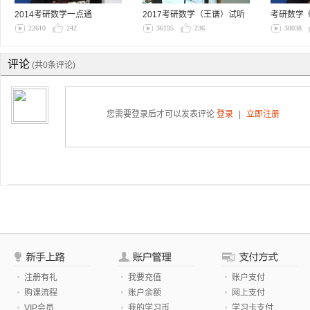
2014考研数学一点通
2017考研数学（王谱）试听
考研数学
课系列二【…
全攻略
22610
242
36195
236
30038
评论
(共0条评论)
您需要登录后才可以发表评论
登录
|
立即注册
注册有礼
我要充值
账户支付
购课流程
账户余额
网上支付
VIP会员
我的学习币
学习卡支付