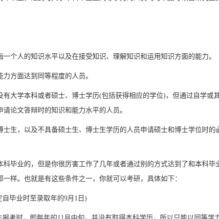
指一个人的知识水平以及在接受知识、理解知识和运用知识方面的能力。
能力方面达到同等程度的人员。
有大学本科或者硕士、博士学历(包括获得相应的学位)，但通过自学或
申请论文答辩时的知识和能力水平的人员。
博士生，以及不具备硕士生、博士生学历的人员申请硕士和博士学位时的
本科毕业的，但是你很厉害工作了几年或者通过别的方式达到了和本科毕
都一样。也就是有这些条件之一，你就可以考研，具体如下：
自毕业时至录取年的9月1日)
生报考时，即每年的11月中旬，并没有取得本科学历，所以只能以同等学