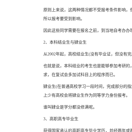
原则上来说，这两种情况都不受报考条件影响，
所以报考要受到影响。
因此这些同学需要在报名之前，到当地自考办办
2、本科结业生与肄业生
从2002年起，高校结业生(没有毕业证，但没
也就是说，本科结业的考生也是能够参加考研的
求，在复试会多加试科目上的程序而已。
肄业生(在普通高校学习一段时间，完成部分的指
上少有高校会将肄业生作为同等学力身份报考。
谁叫肄业是学分都没修满呢。
3、高职高专毕业生
获得国家承认的高职高专毕业学历，并经两年或