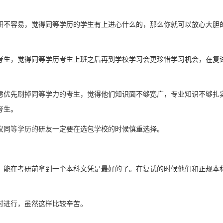
研不容易，觉得同等学历的学生有上进心什么的，那么你就可以放心大胆
考生，觉得同等学历考生上班之后再到学校学习会更珍惜学习机会，在复
虑优先刷掉同等学力的考生，觉得他们知识面不够宽广，专业知识不够扎
考生。
议同等学历的研友一定要在选包学校的时候慎重选择。
，能在考研前拿到一个本科文凭是最好的了。在复试的时候他们和正规本
时进行，虽然这样比较辛苦。