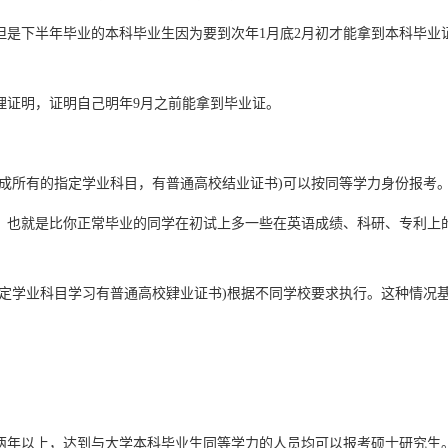
但是下半年毕业的本科毕业生因为要到次年1月底2月初才能拿到本科毕业
理证明，证明自己明年9月之前能拿到毕业证。
有完成所有的指定学业科目，有普通高校结业证书)可以按同等学力身份报考
，也就是比你正常毕业的同学在初试上多一些在英语成绩、科研、专利上
定学业科目学习有普通高校肄业证书)根据不同学校要求执行。这种情况
两年以上，达到与大学本科毕业生同等学力的人员均可以报考硕士研究生