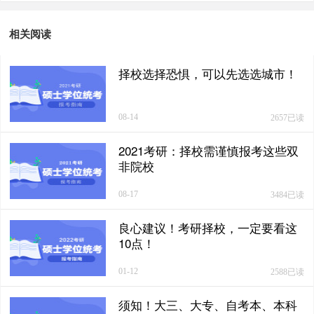
如因考前前往疫情中高风险地区，报考点所在地要求进行集中隔
相关阅读
离，或者其他不遵守疫情防控要求，可能导致考生不能按时参加
研究生考试。
择校选择恐惧，可以先选选城市！
2.河北
08-14
2657已读
所有考生每科考试都需要出示
“河北健康码”
，并提交一份本人签
2021考研：择校需谨慎报考这些双
字的
《考生健康情况自我承诺书》
非院校
。14天内有发烧（体温
≥37.3℃）的，或去过境外或非低风险区的，需要提供7日内核酸
08-17
3484已读
阴性证明。
良心建议！考研择校，一定要看这
考试当日考生应提前60分钟到达考点，按考点安排验证入场。所
10点！
有考生每次进入考点，须佩戴一次性医用口罩或医用外科口罩、
体温低于37.3℃。考生通过检测通道时，应保持人员间隔大于1
01-12
2588已读
米，有序接受体温测量及入场安检。
须知！大三、大专、自考本、本科
河北省多个市也发布疫情防控公告，小伙伴们可以复制链接到浏