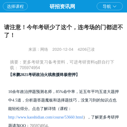
研招资讯网
选择课程
导航
请注意！今年考研少了这个，连考场的门都进不
了！
来源：网络
2020-12-04
4206已读
摘要：更多考研复习备考资料，可进考研资料q群自行下
载： 705974954
【米鹏2021考研政治火线救援终极密押】
10余年政治押题预测名师，85%命中率，近五年平均五道大题押
中4.5道，分析题答题魔板和选择题技巧，没复习到的知识点也
能轻松得分。点击了解详情（课程：
http://www.kaoshidian.com/course/53660.html
），了解更多考研押
题请加QQ：
705974954
。