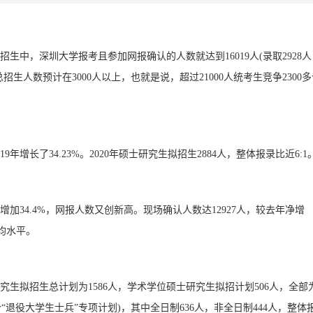
士招生中，深圳大学报考且参加网报确认的人数就达到16019人(录取2928
总招生人数预计在3000人以上，也就是说，超过21000人统考生竞争2300
9年增长了34.23%。2020年硕士研究生拟招生2884人，整体报录比近6:1
年增加34.4%，网报人数又创新高。现场确认人数达12927人，较去年净增
平均水平。
士研究生拟招生总计划为1586人，学术学位硕士研究生拟招计划506人，全部
个“退役大学生士兵”专项计划)，其中全日制636人，非全日制444人，整体