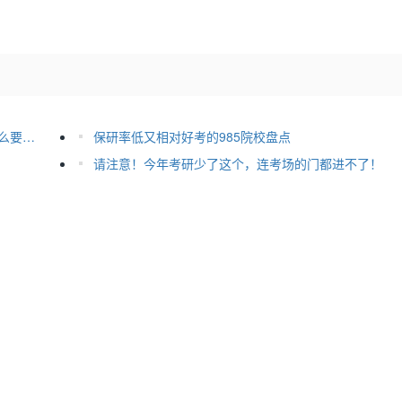
须知！大三、大专、自考本、本科结业考研都有什么要求？
保研率低又相对好考的985院校盘点
请注意！今年考研少了这个，连考场的门都进不了！